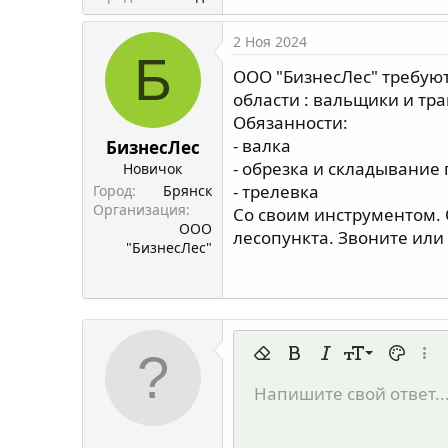
2 Ноя 2024
Б
ООО "БизнесЛес" требуют
области : вальщики и тра
Обязанности:
- валка
БизнесЛес
- обрезка и складывание
Новичок
- трелевка
Город
Брянск
Организация
Со своим инструментом. О
ООО
лесопункта. Звоните или
"БизнесЛес"
9
Удалить форматирование
Жирный
Курсив
Размер шрифт
Цвет тек
Допо
10
Напишите свой ответ..
Arial
Шрифт
Вставить горизонтальную 
Спойлер
Зачёркнутый
Код
Подчёркнутый
Однострочны
Одностр
12
Book Antiqua
15