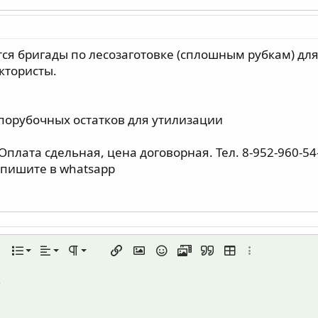
ся бригады по лесозаготовке (сплошным рубкам) дл
ктористы.
 порубочных остатков для утилизации
плата сдельная, цена договорная. Тел. 8-952-960-54
 пишите в whatsapp
По левому краю
Обычный
Нумерованный список
а
ста
лнительно...
Список
Выравнивание
Формат параграфа
Вставить ссылку
Вставить изображение
Смайлы
Медиа
Цитата
Вставить таблицу
Дополнительно
По центру
Заголовок 1
Маркированный список
.
линию
й код
очный спойлер
По правому краю
Увеличить отступ
Заголовок 2