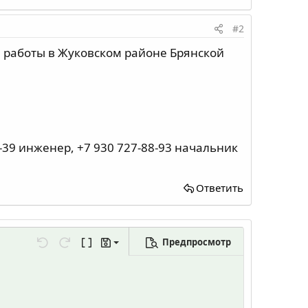
#2
я работы в Жуковском районе Брянской
-39 инженер, +7 930 727-88-93 начальник
Ответить
Предпросмотр
Сохранить черновик
...
Отменить
Повторить
Переключить режим работы редактора
Черновики
Удалить черновик