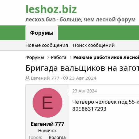
Форумы
Новые сообщения
Поиск сообщений
Форумы
Работа
Резюме работников лесно
Бригада вальщиков на заго
А
Д
Евгений 777
23 Авг 2024
в
а
т
т
23 Авг 2024
Е
о
а
Четверо человек под 55-к
р
н
89586317293
т
а
е
ч
м
а
Евгений 777
ы
л
Новичок
а
Город
Вологда