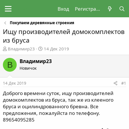
Вход
Регистрация
Покупаем деревянные строения
Ищу производителей домокомплектов
из бруса
А
Д
Владимир23
14 Дек 2019
в
а
т
т
Владимир23
В
о
а
Новичок
р
н
т
а
14 Дек 2019
#1
е
ч
м
а
Доброго времени суток, ищу производителей
ы
л
домокомплектов из бруса, так же из клееного
а
бруса и оцилиндрованного бревна. Все
предложения, пожалуйста по телефону.
89654095285