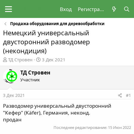
Вход
Регистрация
Продажа оборудования для деревообработки
Немецкий универсальный
двусторонний разводомер
(некондиция)
А
Д
ТД Стровен
3 Дек 2021
в
а
т
т
ТД Стровен
о
а
Участник
р
н
т
а
3 Дек 2021
#1
е
ч
м
а
Разводомер универсальный двусторонний
ы
л
"Кефер" (Käfer), Германия, неконд.
а
продан
Последнее редактирование:
15 Июн 2022