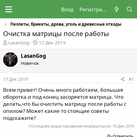
Вход
Регистрация
Пеллеты, брикеты, дрова, уголь и древесные отходы
Очистка матрицы после работы
А
Д
LasanGog
17 Дек 2019
в
а
т
т
LasanGog
о
а
Новичок
р
н
т
а
17 Дек 2019
#1
е
ч
м
а
Всем привет! Очень много работаем, большая
ы
л
оборотка и под конец засоряется матрица. Что
а
делать,что бы очистить матрицу после работы с
опилом? Может какие то стоящие советы
подскажите?
Последнее редактирование модератором:
18 Дек 2019
Ответить