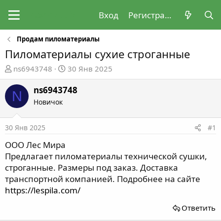
Вход
Регистрация
Продам пиломатериалы
Пиломатериалы сухие строганные
А
Д
ns6943748
30 Янв 2025
в
а
т
т
ns6943748
N
о
а
Новичок
р
н
т
а
30 Янв 2025
#1
е
ч
м
а
ООО Лес Мира
ы
л
Предлагает пиломатериалы технической сушки,
а
строганные. Размеры под заказ. Доставка
транспортной компанией. Подробнее на сайте
https://lespila.com/
Ответить