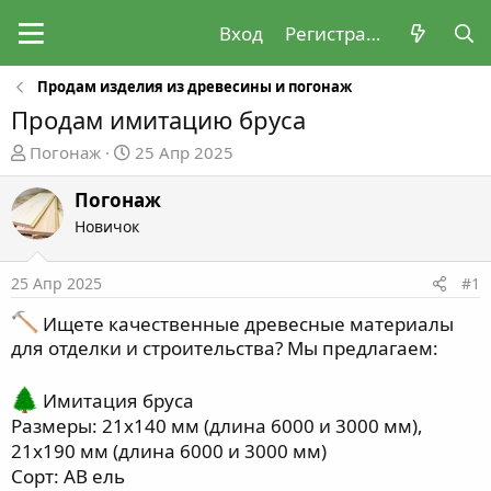
Вход
Регистрация
Продам изделия из древесины и погонаж
Продам имитацию бруса
А
Д
Погонаж
25 Апр 2025
в
а
т
т
Погонаж
о
а
Новичок
р
н
т
а
25 Апр 2025
#1
е
ч
м
а
Ищете качественные древесные материалы
ы
л
для отделки и строительства? Мы предлагаем:
а
Имитация бруса
Размеры: 21х140 мм (длина 6000 и 3000 мм),
21х190 мм (длина 6000 и 3000 мм)
Сорт: АВ ель