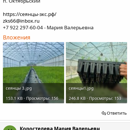
п. Октябрьский
https://сеянцы-зкс.рф/
zks66@inbox.ru
+7 922 297-60-04 - Мария Валерьевна
Вложения
сеянцы 3.jpg
сеянцы1.jpg
153.1 KB · Просмотры: 156
246.8 KB · Просмотры: 153
Ответить
Коростелева Мария Валерьевн