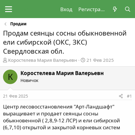
Вход
Регистрация
Продам
Продам сеянцы сосны обыкновенной
ели сибирской (ОКС, ЗКС)
Свердловская обл.
А
Д
Коростелева Мария Валерьевн
21 Фев 2025
в
а
т
т
Коростелева Мария Валерьевн
К
о
а
Новичок
р
н
т
а
21 Фев 2025
#1
е
ч
м
а
Центр лесовосстановления "Арт-Ландшафт"
ы
л
выращивает и продает сеянцы сосны
а
обыкновенной ( 2,8,9-12 ЛСР) и ели сибирской
(6,7,10) открытой и закрытой корневых систем