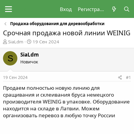
Вход
Регистрация
Продажа оборудования для деревообработки
Срочная продажа новой линии WEINIG
А
Д
SiaLdm
19 Сен 2024
в
а
т
т
SiaLdm
S
о
а
Новичок
р
н
т
а
19 Сен 2024
#1
е
ч
м
а
Продаем полностью новую линию для
ы
л
сращивания и склеивания бруса немецкого
а
производителя WEINIG в упаковке. Оборудование
находится на складе в Латвии. Можем
организовать перевоз в любую точку России