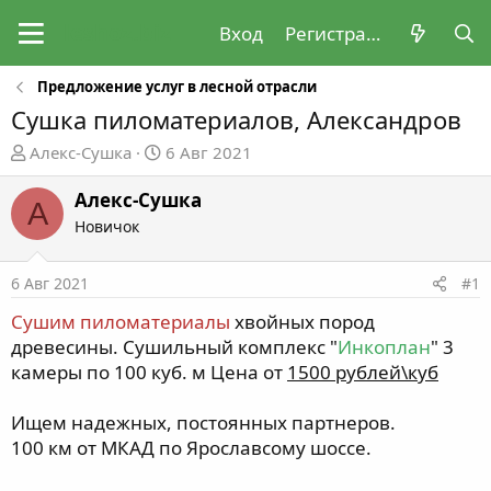
Вход
Регистрация
Предложение услуг в лесной отрасли
Сушка пиломатериалов, Александров
А
Д
Алекс-Сушка
6 Авг 2021
в
а
т
т
Алекс-Сушка
А
о
а
Новичок
р
н
т
а
6 Авг 2021
#1
е
ч
м
а
Сушим пиломатериалы
хвойных пород
ы
л
древесины. Сушильный комплекс "
Инкоплан
" 3
а
камеры по 100 куб. м Цена от
1500 рублей\куб
Ищем надежных, постоянных партнеров.
100 км от МКАД по Ярославсому шоссе.