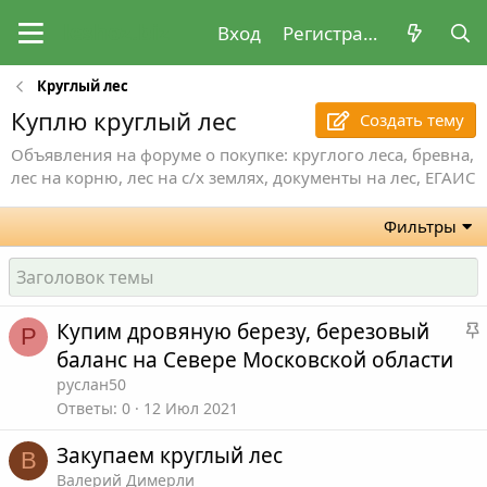
Вход
Регистрация
Круглый лес
Куплю круглый лес
Создать тему
Объявления на форуме о покупке: круглого леса, бревна,
лес на корню, лес на с/х землях, документы на лес, ЕГАИС
Фильтры
Купим дровяную березу, березовый
Р
баланс на Севере Московской области
к
руслан50
Ответы
0
12 Июл 2021
Закупаем круглый лес
В
Валерий Димерли