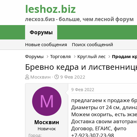
Форумы
Новые сообщения
Поиск сообщений
Форумы
Торговля
Круглый лес
Продам к
Бревно кедра и лиственницы
А
Д
Москвин
9 Фев 2022
в
а
т
т
9 Фев 2022
М
о
а
предлагаем к продаже бр
р
н
Диаметры от 24 см, длина
т
а
Можем окорить, есть экз
е
ч
Доставка своим автотран
м
а
Москвин
ы
л
Договор, ЕГАИС, фито
Новичок
а
+7-923-307-23-98
Город