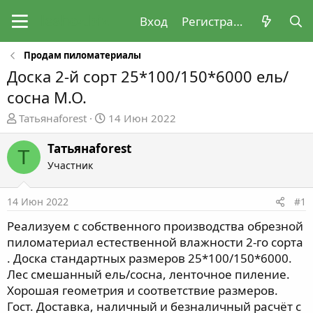
Вход
Регистрация
Продам пиломатериалы
Доска 2-й сорт 25*100/150*6000 ель/
сосна М.О.
А
Д
Татьянаforest
14 Июн 2022
в
а
т
т
Татьянаforest
Т
о
а
Участник
р
н
т
а
14 Июн 2022
#1
е
ч
м
а
Реализуем с собственного производства обрезной
ы
л
пиломатериал естественной влажности 2-го сорта
а
. Доска стандартных размеров 25*100/150*6000.
Лес смешанный ель/сосна, ленточное пиление.
Хорошая геометрия и соответствие размеров.
Гост. Доставка, наличный и безналичный расчёт с