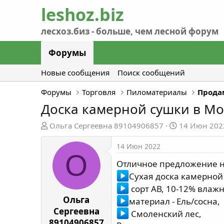
Форумы
Новые сообщения
Поиск сообщений
Форумы
Торговля
Пиломатериалы
Прода
Доска камерной сушки в Мо
А
Д
Ольга Сергеевна 89104906857
14 Июн 202
в
а
т
т
14 Июн 2022
О
о
а
Отличное предложение н
р
н
Сухая доска камерной
т
а
сорт АВ, 10-12% влажн
е
ч
м
а
Ольга
материал - Ель/сосна,
ы
л
Сергеевна
Смоленский лес,
а
89104906857