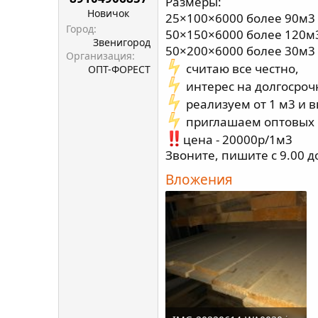
Размеры:
Новичок
25×100×6000 более 90м3 
Город
50×150×6000 более 120м
Звенигород
50×200×6000 более 30м3 
Организация
считаю все честно,
ОПТ-ФОРЕСТ
интерес на долгосроч
реализуем от 1 м3 и 
приглашаем оптовых 
цена - 20000р/1м3
Звоните, пишите с 9.00 д
Вложения