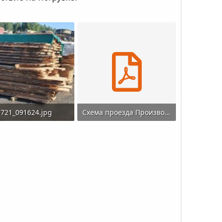
721_091624.jpg
Схема проезда Производство-склад.pdf
· Просмотры: 405
346.1 KB · Просмотры: 375