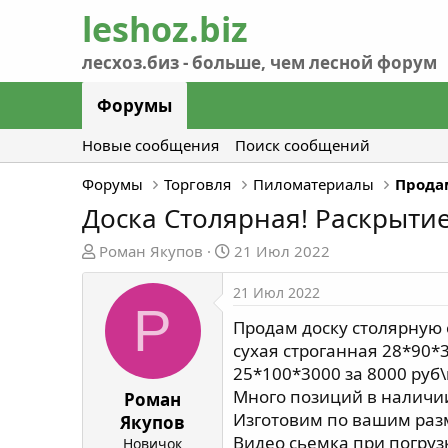
Форумы
Новые сообщения
Поиск сообщений
Форумы
Торговля
Пиломатериалы
Прода
Доска Столярная! Раскрытие
А
Д
Роман Якупов
21 Июл 2022
в
а
т
т
21 Июл 2022
Р
о
а
Продам доску столярную о
р
н
сухая строганная 28*90*3
т
а
25*100*3000 за 8000 руб\
е
ч
Много позиций в наличии
м
а
Роман
ы
л
Изготовим по вашим раз
Якупов
а
Видео сьемка при погруз
Новичок