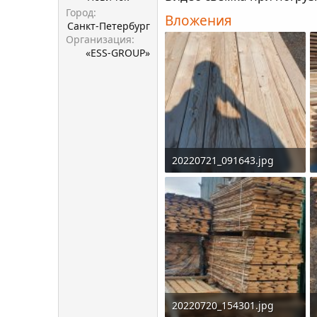
Город
Вложения
Санкт-Петербург
Организация
«ESS-GROUP»
20220721_091643.jpg
6.1 MB · Просмотры: 398
20220720_154301.jpg