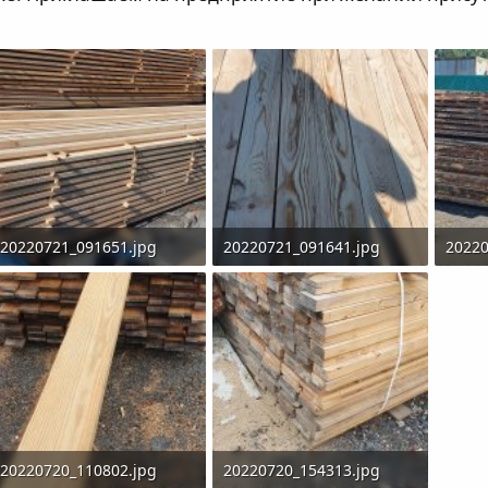
20220721_091651.jpg
20220721_091641.jpg
20220
6.3 MB · Просмотры: 325
5.4 MB · Просмотры: 388
6 MB 
20220720_110802.jpg
20220720_154313.jpg