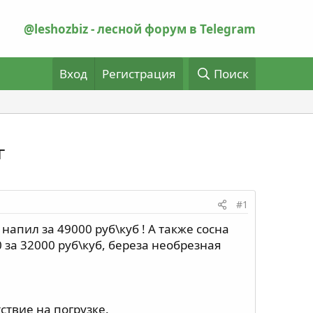
@leshozbiz - лесной форум в Telegram
Вход
Регистрация
Поиск
г
#1
апил за 49000 руб\куб ! А также сосна
 за 32000 руб\куб, береза необрезная
твие на погрузке.