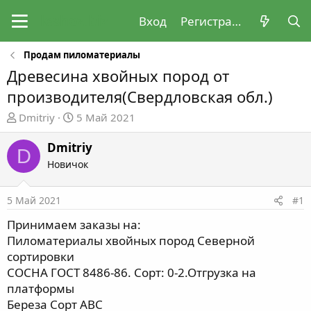
Вход
Регистрация
Продам пиломатериалы
Древесина хвойных пород от
производителя(Свердловская обл.)
А
Д
Dmitriy
5 Май 2021
в
а
т
т
Dmitriy
D
о
а
Новичок
р
н
т
а
5 Май 2021
#1
е
ч
м
а
Принимаем заказы на:
ы
л
Пиломатериалы хвойных пород Северной
а
сортировки
СОСНА ГОСТ 8486-86. Сорт: 0-2.Отгрузка на
платформы
Береза Сорт АВС