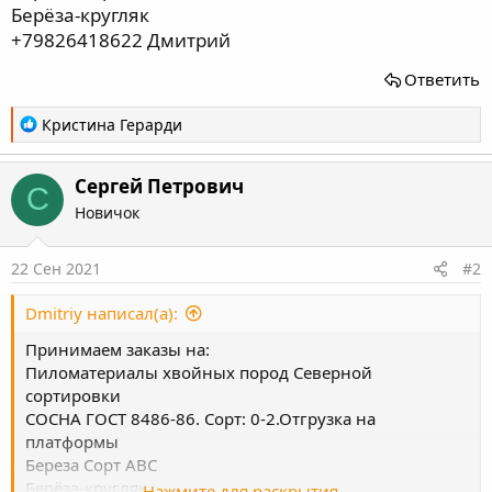
Берёза-кругляк
+79826418622 Дмитрий
Ответить
Р
Кристина Герарди
е
а
Сергей Петрович
к
С
ц
Новичок
и
и
22 Сен 2021
#2
:
Dmitriy написал(а):
Принимаем заказы на:
Пиломатериалы хвойных пород Северной
сортировки
СОСНА ГОСТ 8486-86. Сорт: 0-2.Отгрузка на
платформы
Береза Сорт АВС
Берёза-кругляк
Нажмите для раскрытия...