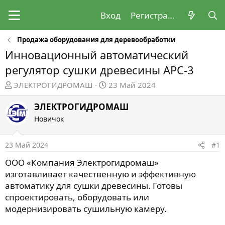
Вход
Регистрация
Продажа оборудования для деревообработки
Инновационный автоматический
регулятор сушки древесины АРС-3
А
Д
ЭЛЕКТРОГИДРОМАШ
23 Май 2024
в
а
т
т
ЭЛЕКТРОГИДРОМАШ
о
а
Новичок
р
н
т
а
23 Май 2024
#1
е
ч
м
а
ООО «Компания Электрогидромаш»
ы
л
изготавливает качественную и эффективную
а
автоматику для сушки древесины. Готовы
спроектировать, оборудовать или
модернизировать сушильную камеру.