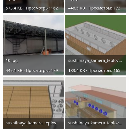
573.4 KB · Просмотры: 162
448.5 KB · Просмотры: 173
10.jpg
sushilnaya_kamera_teplovye_raschety_tehnologicheskaya_shema-ekaterinburg_7878881.jpeg
449.1 KB · Просмотры: 179
133.4 KB · Просмотры: 165
sushilnaya_kamera_teplovye_raschety_tehnologicheskaya_shema-ekaterinburg_7878882.jpeg
sushilnaya_kamera_teplovye_raschety_tehnologicheskaya_shema-ekaterinburg_7878884.jpeg