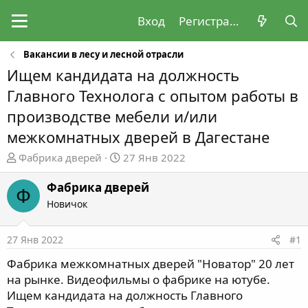
Вход
Регистрация
Вакансии в лесу и лесной отрасли
Ищем кандидата на должность
Главного Технолога с опытом работы в
производстве мебели и/или
межкомнатных дверей в Дагестане
А
Д
Фабрика дверей
27 Янв 2022
в
а
т
т
Фабрика дверей
Ф
о
а
Новичок
р
н
т
а
27 Янв 2022
#1
е
ч
м
а
Фабрика межкомнатных дверей "Новатор" 20 лет
ы
л
на рынке. Видеофильмы о фабрике на ютубе.
а
Ищем кандидата на должность Главного