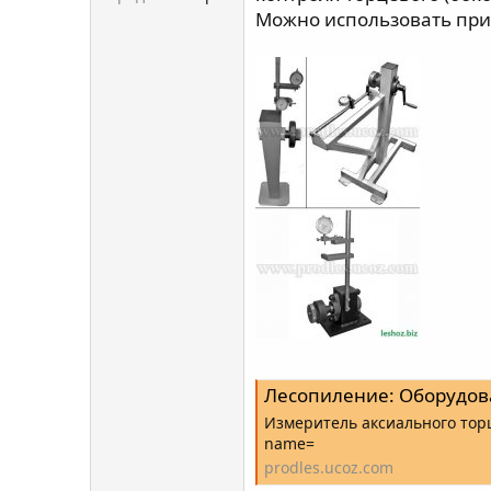
Можно использовать при
Лесопиление: Оборудование, Материал
Измеритель аксиального торц
name=
prodles.ucoz.com