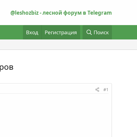
@leshozbiz - лесной форум в Telegram
Вход
Регистрация
Поиск
иров
#1