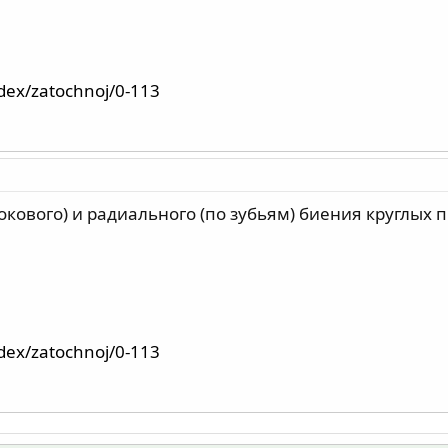
ndex/zatochnoj/0-113
окового) и радиального (по зубьям) биения круглых 
ndex/zatochnoj/0-113