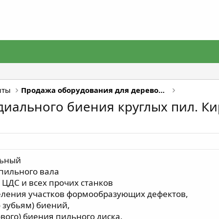
нты
Продажа оборудования для деревообработки
диального биения круглых пил. К
льный
пильного вала
ЦДС и всех прочих станков
еления участков формообразующих дефектов,
 зубьям) биений,
ового) биения пильного диска.