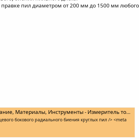
 правке пил диаметром от 200 мм до 1500 мм любог
ы, Инструменты - Измеритель торцевого и радиального биения круглых пил
евого бокового радиального биения круглых пил /> <meta