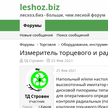
Форумы
Новые сообщения
Поиск сообщений
Форумы
Торговля
Оборудование, инструме
Измеритель торцевого и ра
А
Д
ТД Стровен
25 Фев 2021
в
а
т
т
25 Фев 2021
о
а
Напольный и/или насто
р
н
высокоточный имитатор 
т
а
дисковой пилорамы типа 
е
ч
для оперативного опред
м
а
ТД Стровен
ы
л
контроля радиальных (по
Участник
а
контроля торцевого (бок
Город
г.Киров