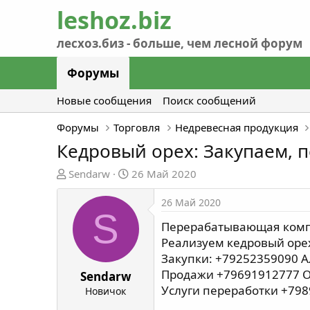
Форумы
Новые сообщения
Поиск сообщений
Форумы
Торговля
Недревесная продукция
Кедровый орех: Закупаем, 
А
Д
Sendarw
26 Май 2020
в
а
т
т
26 Май 2020
S
о
а
Перерабатывающая компан
р
н
Реализуем кедровый оре
т
а
Закупки: +79252359090 
е
ч
Продажи +79691912777 
м
а
Sendarw
ы
л
Услуги переработки +79
Новичок
а