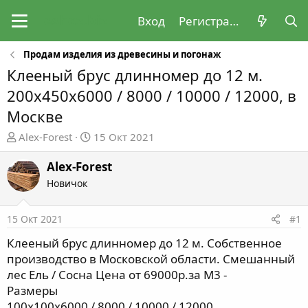
Вход
Регистрация
Продам изделия из древесины и погонаж
Клееный брус длинномер до 12 м.
200х450х6000 / 8000 / 10000 / 12000, в
Москве
А
Д
Alex-Forest
15 Окт 2021
в
а
т
т
Alex-Forest
о
а
Новичок
р
н
т
а
15 Окт 2021
#1
е
ч
м
а
Клееный брус длинномер до 12 м. Собственное
ы
л
производство в Московской области. Смешанный
а
лес Ель / Сосна Цена от 69000р.за М3 -
Размеры
100х100х6000 / 8000 / 10000 / 12000