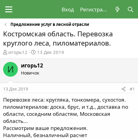
Вход
Регистрация
Предложение услуг в лесной отрасли
Костромская область. Перевозка
круглого леса, пиломатериалов.
А
Д
игорь12
13 Дек 2019
в
а
т
т
игорь12
И
о
а
Новичок
р
н
т
а
13 Дек 2019
#1
е
ч
м
а
Перевозке леса: кругляка, тонкомера, сухостоя.
ы
л
пиломатериалов: доска, брус, и т.д., доставка по
а
области, соседним областям, Московская
область...
Рассмотрим ваше предложения.
Наличный, безналичный расчет