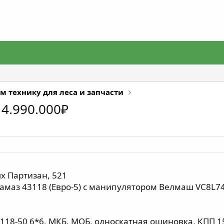
м технику для леса и запчасти
4.990.000₽
х Партизан, 521
амaз 43118 (Евpо-5) с манипуляторoм Вeлмaш VC8L74
18-50 6*6, MКБ, МOБ, односкaтная ошинoвкa, КПП 154, 