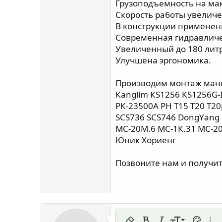
Грузоподъемность на мак
Скорость работы увеличе
В конструкции применены 
Современная гидравличе
Увеличенный до 180 лит
Улучшена эргономика.
Производим монтаж мани
Каnglim КS1256 КS1256G-I
РК-23500А РН Т15 Т20 Т20р
SСS736 SСS746 DоngYаng 
МС-20М.6 МС-1К.31 МС-2
Юник Хориенг
Позвоните нам и получи