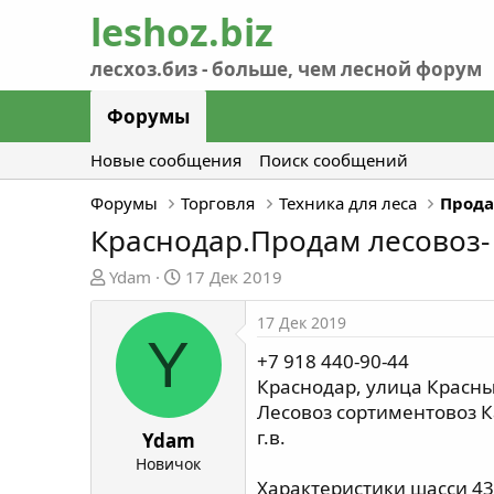
Форумы
Новые сообщения
Поиск сообщений
Форумы
Торговля
Техника для леса
Прода
Краснодар.Продам лесовоз- 
А
Д
Ydam
17 Дек 2019
в
а
т
т
17 Дек 2019
Y
о
а
+7 918 440-90-44
р
н
Краснодар, улица Красны
т
а
Лeсовoз сортиментовоз К
е
ч
г.в.
м
а
Ydam
ы
л
Новичок
а
Хapaктеpиcтики шаccи 431