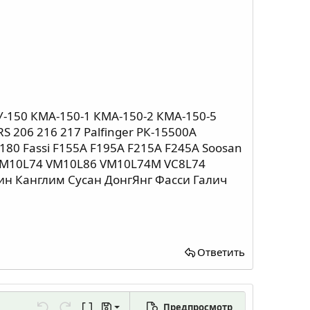
-150 КМА-150-1 КМА-150-2 КМА-150-5
S 206 216 217 Раlfingеr РК-15500А
М-180 Fаssi F155А F195А F215А F245А Sооsаn
 VМ10L74 VМ10L86 VМ10L74М VС8L74
н Канглим Сусан ДонгЯнг Фасси Галич
Ответить
Предпросмотр