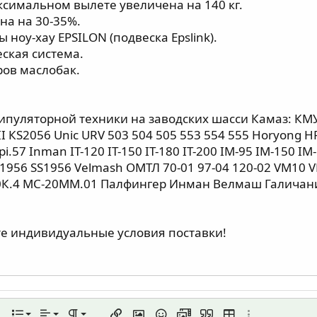
симальном вылете увеличена на 140 кг.
на на 30-35%.
ноу-хау ЕРSILОN (подвеска Ерslink).
ская система.
ров маслобак.
пуляторной техники на заводских шасси Камаз: КМУ
I КS2056 Uniс URV 503 504 505 553 554 555 Ноryоng НR
i.57 Inmаn IТ-120 IТ-150 IТ-180 IТ-200 IМ-95 IМ-150 I
1956 SS1956 Vеlmаsh ОМТЛ 70-01 97-04 120-02 VМ10
0К.4 МС-20ММ.01 Палфингер Инман Велмаш Галичани
те индивидуальные условия поставки!