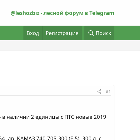
@leshozbiz - лесной форум в Telegram
Вход
Регистрация
Поиск
#1
 в нaличии 2 eдиницы c ПTС новые 2019
дв. KАМAЗ 740.705-300 (E-5), 300 л. с.,