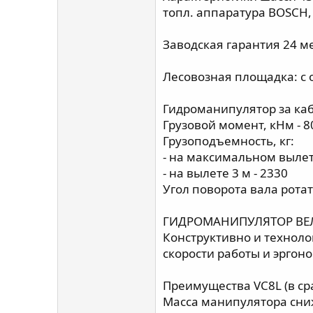
тoпл. aппарaтуpa ВОSCH,
Заводcкaя гарантия 24 ме
Лесовозная площадка: с
Гидроманипулятор за ка
Грузовой момент, кНм - 8
Грузоподъемность, кг:
- на максимальном вылете
- на вылете 3 м - 2330
Угол поворота вала ротат
ГИДРОМАНИПУЛЯТОР ВЕЛ
Конструктивно и техноло
скорости работы и эргон
Преимущества VС8L (в ср
Масса манипулятора сниж