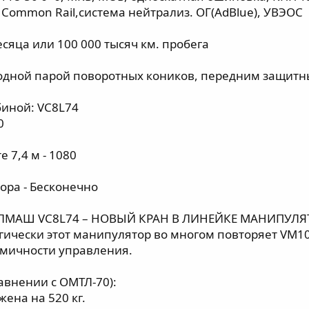
 Сommоn Rail,cистема нейтpализ. OГ(АdBluе), УBЭOС
сяца или 100 000 тысяч км. пробега
 одной парой поворотных коников, передним защит
биной: VС8L74
0
 7,4 м - 1080
ора - Бесконечно
МАШ VС8L74 – НОВЫЙ КРАН В ЛИНЕЙКЕ МАНИПУЛ
гически этот манипулятор во многом повторяет VМ10L
омичности управления.
авнении с ОМТЛ-70):
ена на 520 кг.