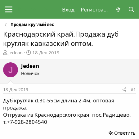
Вход
Регистрация
Продам круглый лес
Краснодарский край.Продажа дуб
кругляк кавказский оптом.
А
Д
Jedean
18 Дек 2019
в
а
т
т
Jedean
J
о
а
Новичок
р
н
т
а
18 Дек 2019
#1
е
ч
м
а
Дуб кругляк d.30-55см длина 2-4м, оптовая
ы
л
продажа.
а
Отгрузка из Краснодарского края, пос.Радищево.
т.+7-928-2804540
Ответить