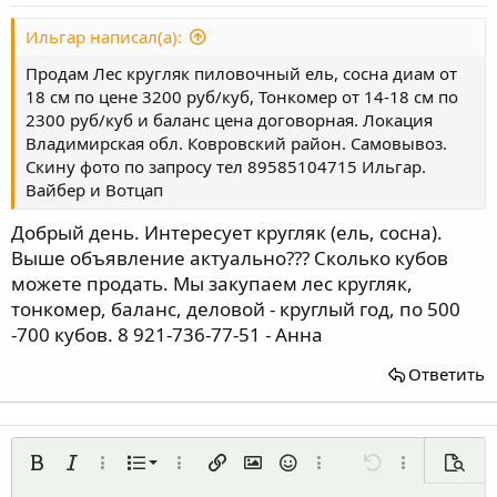
Ильгар написал(а):
Продам Лес кругляк пиловочный ель, сосна диам от
18 см по цене 3200 руб/куб, Тонкомер от 14-18 см по
2300 руб/куб и баланс цена договорная. Локация
Владимирская обл. Ковровский район. Самовывоз.
Скину фото по запросу тел 89585104715 Ильгар.
Вайбер и Вотцап
Добрый день. Интересует кругляк (ель, сосна).
Выше объявление актуально??? Сколько кубов
можете продать. Мы закупаем лес кругляк,
тонкомер, баланс, деловой - круглый год, по 500
-700 кубов. 8 921-736-77-51 - Анна
Ответить
Нумерованный список
Жирный
Курсив
Дополнительно...
Список
Дополнительно...
Вставить ссылку
Вставить изображение
Смайлы
Дополнительно...
Отменить
Дополнительн
Предп