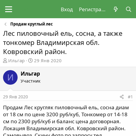
Вход
Регистрация
Продам круглый лес
Лес пиловочный ель, сосна, а также
тонкомер Владимирская обл.
Ковровский район.
А
Д
Ильгар
29 Янв 2020
в
а
т
т
Ильгар
И
о
а
Участник
р
н
т
а
29 Янв 2020
#1
е
ч
м
а
Продам Лес кругляк пиловочный ель, сосна диам
ы
л
от 18 см по цене 3200 руб/куб, Тонкомер от 14-18
а
см по 2300 руб/куб и баланс цена договорная.
Локация Владимирская обл. Ковровский район.
Самовывоз. Скину фото по запросу тел