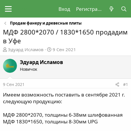
Вход
Регистрация
Продам фанеру и древесные плиты
МДФ 2800*2070 / 1830*1650 продадим
в Уфе
А
Д
Эдуард Исламов
9 Сен 2021
в
а
т
т
Эдуард Исламов
о
а
Новичок
р
н
т
а
9 Сен 2021
#1
е
ч
м
а
Имеем возможность поставить в сентябре 2021 г.
ы
л
следующую продукцию:
а
МДФ 2800*2070, толщины 6-38мм шлифованная
МДФ 1830*1650, толщины 8-30мм UPG