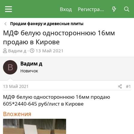
Вход
Регистрация
Продам фанеру и древесные плиты
МДФ белую одностороннюю 16мм
продаю в Кирове
А
Д
Вадим д
13 Май 2021
в
а
т
т
Вадим д
В
о
а
Новичок
р
н
т
а
13 Май 2021
#1
е
ч
м
а
МДФ белую одностороннюю 16мм продаю
ы
л
605*2440-645 руб/лист в Кирове
а
Вложения