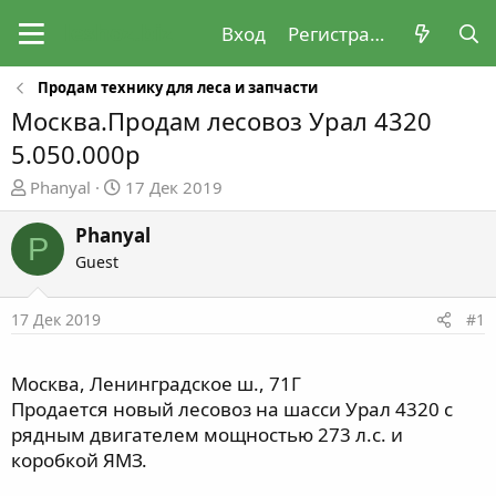
Вход
Регистрация
Продам технику для леса и запчасти
Москва.Продам лесовоз Урал 4320
5.050.000р
А
Д
Phanyal
17 Дек 2019
в
а
т
т
Phanyal
P
о
а
Guest
р
н
т
а
17 Дек 2019
#1
е
ч
м
а
ы
л
Москва, Ленинградское ш., 71Г
а
Продается новый лесовоз на шасси Урал 4320 с
рядным двигателем мощностью 273 л.с. и
коробкой ЯМЗ.