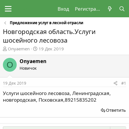
Вход
Регистрация
Предложение услуг в лесной отрасли
Новгородская область.Услуги
шосейного лесовоза
А
Д
Onyaemen
19 Дек 2019
в
а
т
т
Onyaemen
O
о
а
Новичок
р
н
т
а
19 Дек 2019
#1
е
ч
м
а
Услуги шосейного лесовоза, Ленинградская,
ы
л
новгородская, Псковская,89215835202
а
Ответить