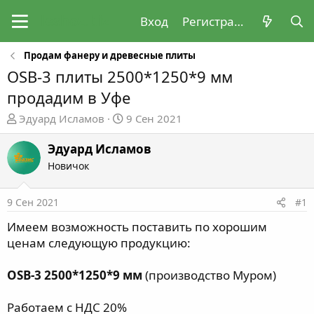
Вход
Регистрация
Продам фанеру и древесные плиты
OSB-3 плиты 2500*1250*9 мм
продадим в Уфе
А
Д
Эдуард Исламов
9 Сен 2021
в
а
т
т
Эдуард Исламов
о
а
Новичок
р
н
т
а
9 Сен 2021
#1
е
ч
м
а
Имеем возможность поставить по хорошим
ы
л
ценам следующую продукцию:
а
OSB-3 2500*1250*9 мм
(производство Муром)
Работаем с НДС 20%