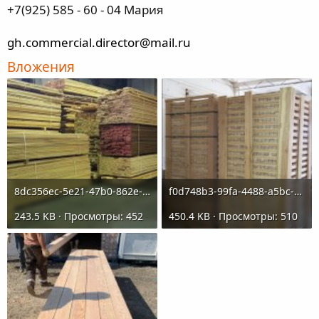
+7(925) 585 - 60 - 04 Мария
gh.commercial.director@mail.ru
Вложения
8dc356ec-5e21-47b0-862e-220ac12a8052.jpeg
f0d748b3-99fa-4488-a5bc-e65524bdcc98.jpeg
243.5 KB · Просмотры: 452
450.4 KB · Просмотры: 510