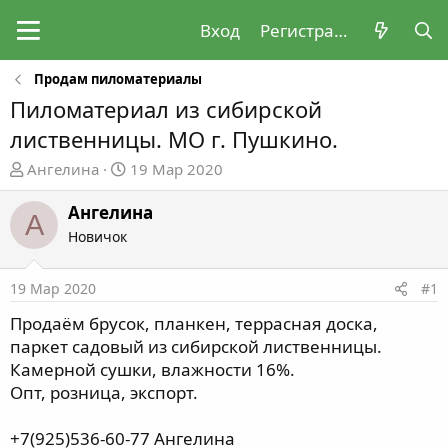
Вход
Регистрация
Продам пиломатериалы
Пиломатериал из сибирской
лиственницы. МО г. Пушкино.
А
Д
Ангелина
19 Мар 2020
в
а
т
т
Ангелина
А
о
а
Новичок
р
н
т
а
19 Мар 2020
#1
е
ч
м
а
Продаём брусок, планкен, террасная доска,
ы
л
паркет садовый из сибирской лиственницы.
а
Камерной сушки, влажности 16%.
Опт, розница, экспорт.
+7(925)536-60-77 Ангелина