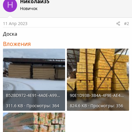
Николай35
Н
Новичок
11 Апр 2023
#2
Доска
Вложения
B52BD972-4E91-4A0E-A99C-A9F10EB5D4CE.jpeg
90E1D93B-3B4A-4F9E-AE4D-CDA092575542.jpeg
311.6 KB · Просмотры: 364
824.6 KB · Просмотры: 356