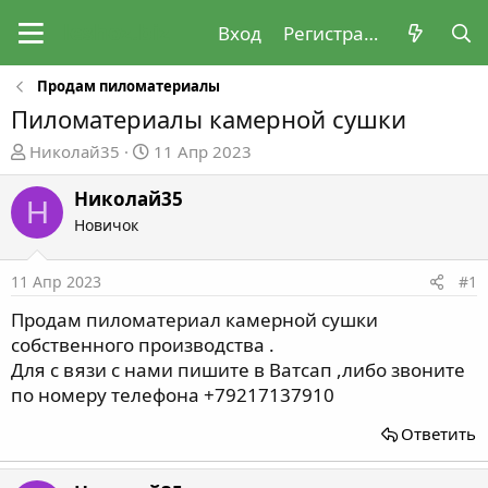
Вход
Регистрация
Продам пиломатериалы
Пиломатериалы камерной сушки
А
Д
Николай35
11 Апр 2023
в
а
т
т
Николай35
Н
о
а
Новичок
р
н
т
а
11 Апр 2023
#1
е
ч
м
а
Продам пиломатериал камерной сушки
ы
л
собственного производства .
а
Для с вязи с нами пишите в Ватсап ,либо звоните
по номеру телефона +79217137910
Ответить