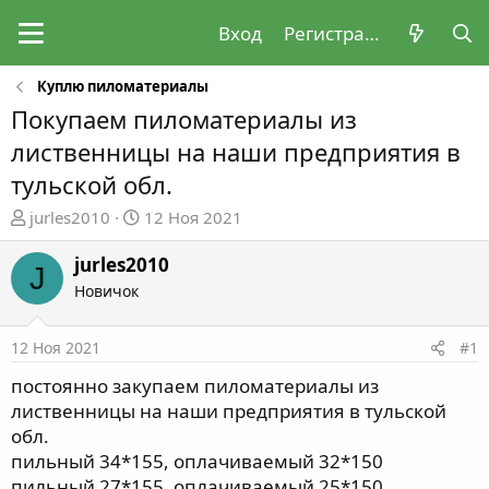
Вход
Регистрация
Куплю пиломатериалы
Покупаем пиломатериалы из
лиственницы на наши предприятия в
тульской обл.
А
Д
jurles2010
12 Ноя 2021
в
а
т
т
jurles2010
J
о
а
Новичок
р
н
т
а
12 Ноя 2021
#1
е
ч
м
а
постоянно закупаем пиломатериалы из
ы
л
лиственницы на наши предприятия в тульской
а
обл.
пильный 34*155, оплачиваемый 32*150
пильный 27*155, оплачиваемый 25*150