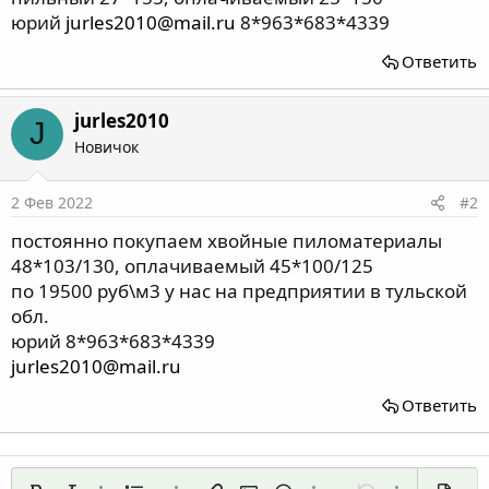
юрий
jurles2010@mail.ru
8*963*683*4339
Ответить
jurles2010
J
Новичок
2 Фев 2022
#2
постоянно покупаем хвойные пиломатериалы
48*103/130, оплачиваемый 45*100/125
по 19500 руб\м3 у нас на предприятии в тульской
обл.
юрий 8*963*683*4339
jurles2010@mail.ru
Ответить