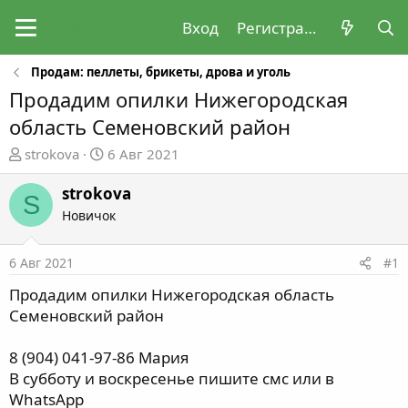
Вход
Регистрация
Продам: пеллеты, брикеты, дрова и уголь
Продадим опилки Нижегородская
область Семеновский район
А
Д
strokova
6 Авг 2021
в
а
т
т
strokova
S
о
а
Новичок
р
н
т
а
6 Авг 2021
#1
е
ч
м
а
Продадим опилки Нижегородская область
ы
л
Семеновский район
а
8 (904) 041-97-86 Мария
В субботу и воскресенье пишите смс или в
WhatsApp