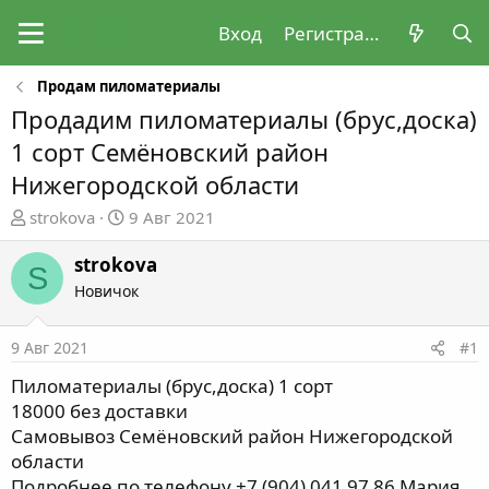
Вход
Регистрация
Продам пиломатериалы
Продадим пиломатериалы (брус,доска)
1 сорт Семёновский район
Нижегородской области
А
Д
strokova
9 Авг 2021
в
а
т
т
strokova
S
о
а
Новичок
р
н
т
а
9 Авг 2021
#1
е
ч
м
а
Пиломатериалы (брус,доска) 1 сорт
ы
л
18000 без доставки
а
Самовывоз Семёновский район Нижегородской
области
Подробнее по телефону +7 (904) 041 97 86 Мария