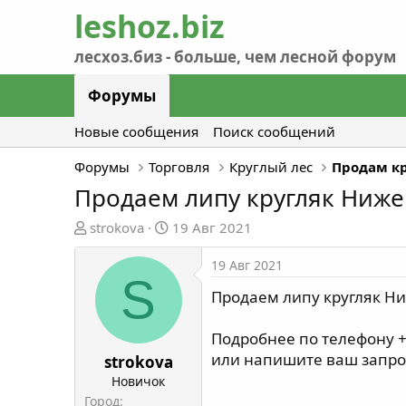
Форумы
Новые сообщения
Поиск сообщений
Форумы
Торговля
Круглый лес
Продам к
Продаем липу кругляк Ниже
А
Д
strokova
19 Авг 2021
в
а
т
т
19 Авг 2021
S
о
а
Продаем липу кругляк Ни
р
н
т
а
Подробнее по телефону +7
е
ч
или напишите ваш запро
м
а
strokova
ы
л
Новичок
а
Город