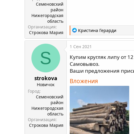
Семеновский
район
Нижегородская
область
Организация
Р
Кристина Герарди
Строкова Мария
е
а
1 Сен 2021
к
S
ц
Купим кругляк липу от 12
и
Самовывоз.
и
:
Ваши предложения присы
strokova
Вложения
Новичок
Город
Семеновский
район
Нижегородская
область
Организация
Строкова Мария