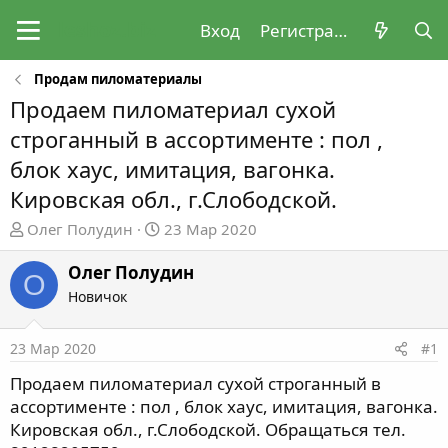
Вход
Регистрация
Продам пиломатериалы
Продаем пиломатериал сухой
строганный в ассортименте : пол ,
блок хаус, имитация, вагонка.
Кировская обл., г.Слободской.
А
Д
Олег Полудин
23 Мар 2020
в
а
т
т
Олег Полудин
О
о
а
Новичок
р
н
т
а
23 Мар 2020
#1
е
ч
м
а
Продаем пиломатериал сухой строганный в
ы
л
ассортименте : пол , блок хаус, имитация, вагонка.
а
Кировская обл., г.Слободской. Обращаться тел.