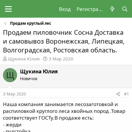
Вход
Регистрация
Продам круглый лес
Продаем пиловочник Сосна Доставка
и самовывоз Воронежская, Липецкая,
Волгоградская, Ростовская область.
А
Д
Щукина Юлия
3 Мар 2020
в
а
т
т
Щукина Юлия
Щ
о
а
Новичок
р
н
т
а
3 Мар 2020
#1
е
ч
м
а
Наша компания занимается лесозаготовкой и
ы
л
распиловкой круглого леса хвойных пород .Товар
а
соответствует ГОСТу.В продаже есть:
- жерди
- рудстойка