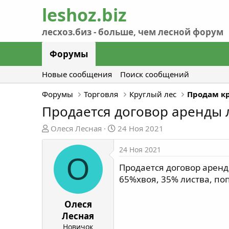
Форумы
Новые сообщения
Поиск сообщений
Форумы
Торговля
Круглый лес
Продам к
Продается договор аренды 
А
Д
Олеся Лесная
24 Ноя 2021
в
а
т
т
24 Ноя 2021
О
о
а
Продается договор аренды
р
н
65%хвоя, 35% листва, по
т
а
е
ч
м
а
Олеся
ы
л
Лесная
а
Новичок