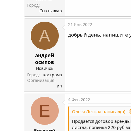
Город
Сыктывкар
21 Янв 2022
А
добрый день, напишите у
андрей
осипов
Новичок
Город
кострома
Организация
ип
4 Фев 2022
Е
Олеся Лесная написал(а):
Продается договор аренды 
листва, попёнка 220 руб з
Евгений