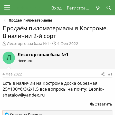
Вход
Регистрация
Продам пиломатериалы
Продаём пиломатериалы в Костроме.
В наличии 2-й сорт
А
Д
Лесоторговая база №1
4 Фев 2022
в
а
т
т
Лесоторговая база №1
Л
о
а
Новичок
р
н
т
а
4 Фев 2022
#1
е
ч
м
а
Есть в наличии на Костроме доска обрезная
ы
л
25*100*6/3/2/1,5 все вопросы на почту:
Leonid-
а
shatalov@yandex.ru
Ответить
Р
Кристина Герарди