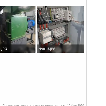
.JPG
Фото5.JPG
B · Просмотры: 484
3.2 MB · Просмотры: 493
Последнее редактирование модератором:
15 Фев 2020