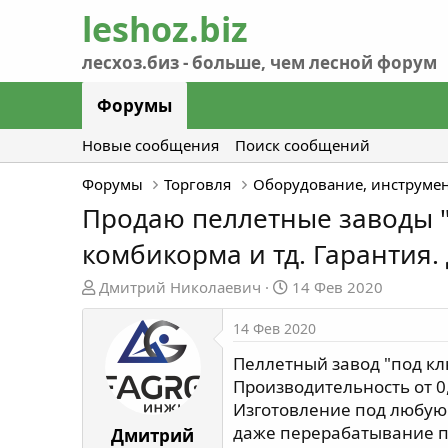
Форумы
Новые сообщения
Поиск сообщений
Форумы
Торговля
Оборудование, инструме
Продаю пеллетные заводы "
комбикорма и тд. Гарантия.
А
Д
Дмитрий Николаевич
14 Фев 2020
в
а
т
т
14 Фев 2020
о
а
Пеллетный завод "под кл
р
н
Производительность от 0,
т
а
Изготовление под любую 
е
ч
даже перерабатывание по
м
а
Дмитрий