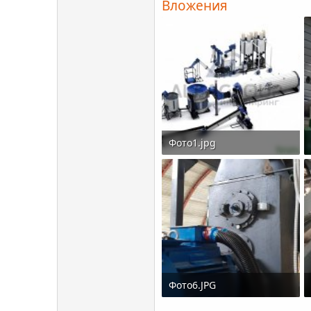
Вложения
Фото1.jpg
546 KB · Просмотры: 473
Фото6.JPG
2.8 MB · Просмотры: 483