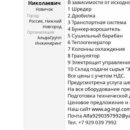
ы
В зависимости от исходн
л
Николаевич
а
1 Шредер
Новичок
2 Дробилка
Город
Россия, Нижний
3 Транспортная система
Новгород
4 Бункер-ворошитель
Организация
5 Сушильный барабан
АльфаГрупп
6 Теплогенератор
Инжиниринг
7 Колонны охлаждения
8 Гранулятор
9 Электрощит управлени
10 Склад подачи сырья "
Все цены с учетом НДС.
Предусмотрена услуга ш
На все оборудование пре
Подготовка технической
Ценовое предложение и п
Наш сайт
www.ag-ingi.co
Почта
Alfa9290397992@y
Тел. +7 929 039 7992