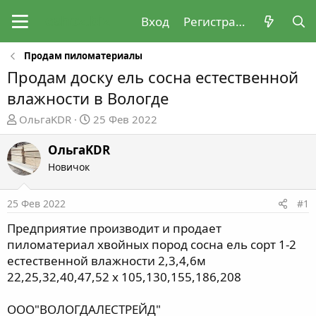
Вход
Регистрация
Продам пиломатериалы
Продам доску ель сосна естественной
влажности в Вологде
А
Д
ОльгаKDR
25 Фев 2022
в
а
т
т
ОльгаKDR
о
а
Новичок
р
н
т
а
25 Фев 2022
#1
е
ч
м
а
Предприятие производит и продает
ы
л
пиломатериал хвойных пород сосна ель сорт 1-2
а
естественной влажности 2,3,4,6м
22,25,32,40,47,52 х 105,130,155,186,208
ООО"ВОЛОГДАЛЕСТРЕЙД"