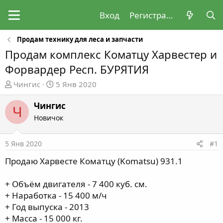
Вход
Регистрация
Продам технику для леса и запчасти
Продам комплекс Коматцу Харвестер и
Форвардер Респ. БУРЯТИЯ
А
Д
Чингис
5 Янв 2020
в
а
т
т
Чингис
Ч
о
а
Новичок
р
н
т
а
5 Янв 2020
#1
е
ч
м
а
Продаю Харвесте Коматцу (Komatsu) 931.1
ы
л
а
+ Объём двигателя - 7 400 куб. см.
+ Наработка - 15 400 м/ч
+ Год выпуска - 2013
+ Масса - 15 000 кг.