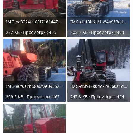
IMG-ea3924fcf80f7161447d4e2753371400-V.jpg
IMG-d113b616fb54a953cd5a119ebcf48db4-V.jpg
232 KB · Просмотры: 465
203.4 KB · Просмотры: 464
IMG-86f6a7b58a6f2e095527fbdbdd2bc67c-V.jpg
IMG-d5b3880dc728560a1d5782845d9c3c40-V.jpg
209.5 KB · Просмотры: 467
245.3 KB · Просмотры: 454