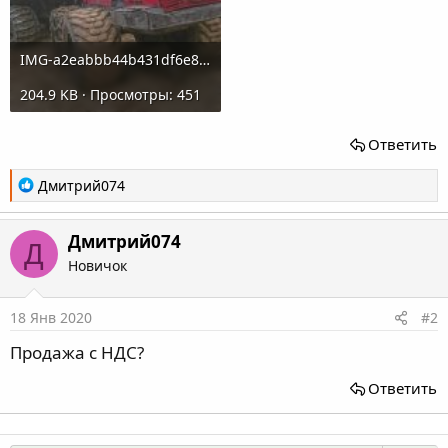
IMG-a2eabbb44b431df6e87bf3341b49c520-V.jpg
204.9 KB · Просмотры: 451
Ответить
Р
Дмитрий074
е
а
Дмитрий074
к
Д
ц
Новичок
и
и
18 Янв 2020
#2
:
Продажа с НДС?
Ответить