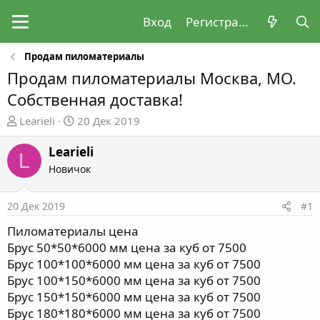
Вход
Регистрация
Продам пиломатериалы
Продам пиломатериалы Москва, МО.
Собственная доставка!
А
Д
Learieli
20 Дек 2019
в
а
т
т
Learieli
L
о
а
Новичок
р
н
т
а
20 Дек 2019
#1
е
ч
м
а
Пиломатериалы цена
ы
л
Брус 50*50*6000 мм цена за куб от 7500
а
Брус 100*100*6000 мм цена за куб от 7500
Брус 100*150*6000 мм цена за куб от 7500
Брус 150*150*6000 мм цена за куб от 7500
Брус 180*180*6000 мм цена за куб от 7500