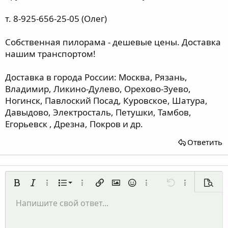
т. 8-925-656-25-05 (Олег)
Собственная пилорама - дешевые цены. Доставка
нашим транспортом!
Доставка в города России: Москва, Рязань,
Владимир, Ликино-Дулево, Орехово-Зуево,
Ногинск, Павлоский Посад, Куровское, Шатура,
Давыдово, Электросталь, Петушки, Тамбов,
Егорьевск , Дрезна, Покров и др.
Ответить
Нумерованный список
Жирный
Курсив
Дополнительно...
Список
Дополнительно...
Вставить ссылку
Вставить изображение
Смайлы
Дополнительно...
Отменить
Дополнительн
Предп
Маркированный список
Напишите свой ответ...
По левому краю
9
Обычный
Сохранить черновик
Arial
Размер шрифта
Выравнивание
Цитата
Повторить
Медиа
Переключить режим работы редактора
Цвет текста
Формат параграфа
Вставить таблицу
Удалить форматирование
Шрифт
Вставить горизонтальную линию
Черновики
Зачёркнутый
Спойлер
Подчёркнутый
Код
Однострочный код
Однострочный спойлер
Увеличить отступ
10
Удалить черновик
По центру
Заголовок 1
Book Antiqua