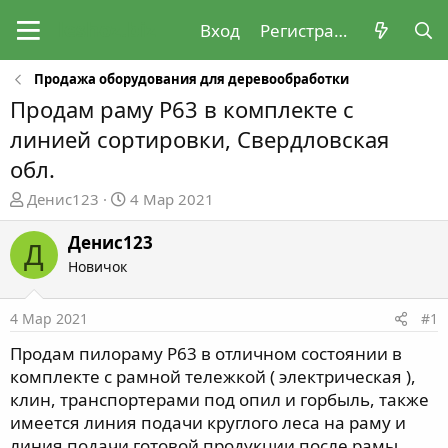
Вход
Регистрация
Продажа оборудования для деревообработки
Продам раму Р63 в комплекте с
линией сортировки, Свердловская
обл.
А
Д
Денис123
4 Мар 2021
в
а
т
т
Денис123
Д
о
а
Новичок
р
н
т
а
4 Мар 2021
#1
е
ч
м
а
Продам пилораму Р63 в отличном состоянии в
ы
л
комплекте с рамной тележкой ( электрическая ),
а
клин, транспортерами под опил и горбыль, также
имеется линия подачи круглого леса на раму и
линия подачи готовой продукции после рамы