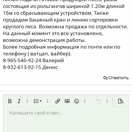
состоящая из рольгангов шириной 1.20м длиной
16м со сбрасывающим устройством. Также
продадим Башеный кран и линию сортировки
круглого леса. Возможна продажа по отдельности.
На данный момент это все установлено,
возможна демонстрация работы.
Более подробная информация по почте или по
телефону ( ватцап, вайбер).
8-965-540-92-24 Валерий
8-932-613-92-15 Денис
Ответить
Нумерованный список
Жирный
Курсив
Дополнительно...
Список
Дополнительно...
Вставить ссылку
Вставить изображение
Смайлы
Дополнительно...
Отменить
Дополнительн
Предп
Маркированный список
Напишите свой ответ...
По левому краю
9
Обычный
Сохранить черновик
Arial
Размер шрифта
Выравнивание
Цитата
Повторить
Медиа
Переключить режим работы редактора
Цвет текста
Формат параграфа
Вставить таблицу
Удалить форматирование
Шрифт
Вставить горизонтальную линию
Черновики
Зачёркнутый
Спойлер
Подчёркнутый
Код
Однострочный код
Однострочный спойлер
Увеличить отступ
10
Удалить черновик
По центру
Заголовок 1
Book Antiqua
Уменьшить отступ
12
Courier New
По правому краю