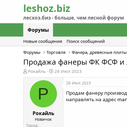
Форумы
Новые сообщения
Поиск сообщений
Форумы
Торговля
Фанера, древесные плиты
Продажа фанеры ФК ФСФ и
А
Д
Рокайль
28 Июл 2023
в
а
т
т
28 Июл 2023
Р
о
а
Продам фанеру производ
р
н
направлять на адрес
man
т
а
е
ч
м
а
Рокайль
ы
л
Новичок
а
Город