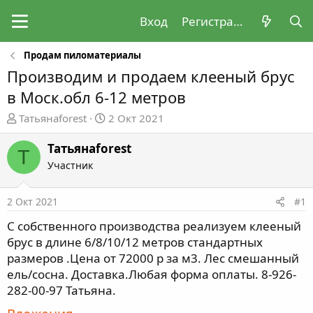
Вход
Регистрация
Продам пиломатериалы
Производим и продаем клееный брус
в Моск.обл 6-12 метров
А
Д
Татьянаforest
2 Окт 2021
в
а
т
т
Татьянаforest
Т
о
а
Участник
р
н
т
а
2 Окт 2021
#1
е
ч
м
а
С собственного производства реализуем клееный
ы
л
брус в длине 6/8/10/12 метров стандартных
а
размеров .Цена от 72000 р за м3. Лес смешанный
ель/сосна. Доставка.Любая форма оплаты. 8-926-
282-00-97 Татьяна.