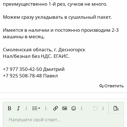
преимущественно 1-й рез, сучков не много.
Можем сразу укладывать в сушильный пакет.
Имеется в наличии и постоянно производим 2-3
машины в месяц.
Смоленская область, г. Десногорск
Нал/безнал без НДС. ЕГАИС.
+7 977 350-42-50 Дмитрий
+7 925 508-78-48 Павел
Ответить
Нумерованный список
Жирный
Курсив
Дополнительно...
Список
Дополнительно...
Вставить ссылку
Вставить изображение
Смайлы
Дополнительно...
Отменить
Дополнительн
Предп
Маркированный список
Напишите свой ответ...
По левому краю
9
Обычный
Сохранить черновик
Arial
Размер шрифта
Выравнивание
Цитата
Повторить
Медиа
Переключить режим работы редактора
Цвет текста
Формат параграфа
Вставить таблицу
Удалить форматирование
Шрифт
Вставить горизонтальную линию
Черновики
Зачёркнутый
Спойлер
Подчёркнутый
Код
Однострочный код
Однострочный спойлер