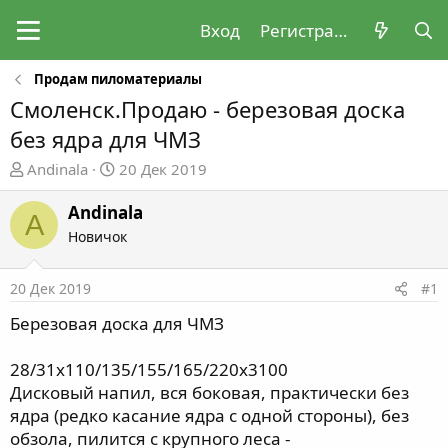
Вход
Регистрация
Продам пиломатериалы
Смоленск.Продаю - березовая доска
без ядра для ЧМЗ
А
Д
Andinala
20 Дек 2019
в
а
т
т
Andinala
A
о
а
Новичок
р
н
т
а
20 Дек 2019
#1
е
ч
м
а
Березовая доска для ЧМЗ
ы
л
а
28/31х110/135/155/165/220х3100
Дисковый напил, вся боковая, практически без
ядра (редко касание ядра с одной стороны), без
обзола, пилится с крупного леса -