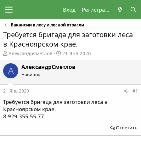
Вход
Регистрация
Вакансии в лесу и лесной отрасли
Требуется бригада для заготовки леса
в Красноярском крае.
А
Д
АлександрСметлов
21 Янв 2020
в
а
т
т
АлександрСметлов
А
о
а
Новичок
р
н
т
а
21 Янв 2020
#1
е
ч
м
а
Требуется бригада для заготовки леса в
ы
л
Красноярском крае.
а
8-929-355-55-77
Ответить