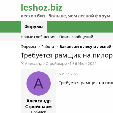
Форумы
Новые сообщения
Поиск сообщений
Форумы
Работа
Вакансии в лесу и лесной
Требуется рамщик на пилор
А
Д
Александр Стройшарм
6 Июл 2021
в
а
т
т
6 Июл 2021
А
о
а
Требуется рамщик на пил
р
н
т
а
е
ч
м
а
Александр
ы
л
Стройшарм
а
Новичок