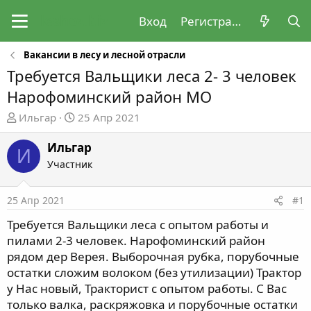
Вход
Регистрация
Вакансии в лесу и лесной отрасли
Требуется Вальщики леса 2- 3 человек
Нарофоминский район МО
А
Д
Ильгар
25 Апр 2021
в
а
т
т
Ильгар
И
о
а
Участник
р
н
т
а
25 Апр 2021
#1
е
ч
м
а
Требуется Вальщики леса с опытом работы и
ы
л
пилами 2-3 человек. Нарофоминский район
а
рядом дер Верея. Выборочная рубка, порубочные
остатки сложим волоком (без утилизации) Трактор
у Нас новый, Тракторист с опытом работы. С Вас
только валка, раскряжовка и порубочные остатки